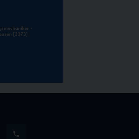
gsmechaniker -
ausen [3373]