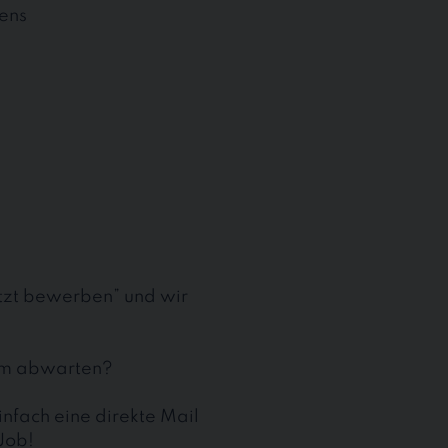
ens
etzt bewerben” und wir
aum abwarten?
nfach eine direkte Mail
Job!