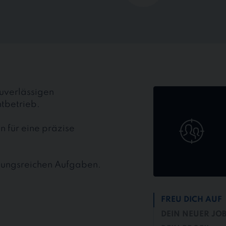
Jetzt
uverlässigen
online
tbetrieb.
bewerben
für eine präzise
lungsreichen Aufgaben.
FREU DICH AUF
DEIN NEUER JO