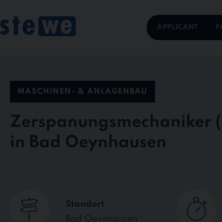
Skip
to
content
APPLICANT
F
MASCHINEN- & ANLAGENBAU
Zerspanungsmechaniker
in Bad Oeynhausen
Standort
Bad Oeynhausen