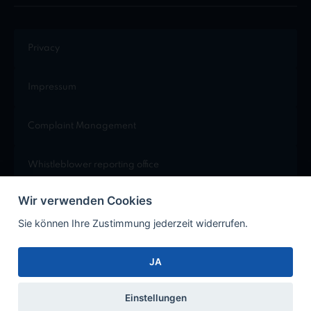
Privacy
Impressum
Complaint Management
Whistleblower reporting office
Wir verwenden Cookies
Cookie Einstellungen
Sie können Ihre Zustimmung jederzeit widerrufen.
JA
Facebook
Instagram
Xing
LinkedIn
Einstellungen