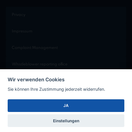
Privacy
Impressum
Complaint Management
Whistleblower reporting office
Wir verwenden Cookies
Cookie Einstellungen
Sie können Ihre Zustimmung jederzeit widerrufen.
JA
Facebook
Instagram
Xing
LinkedIn
Einstellungen