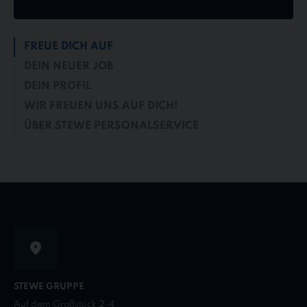
FREUE DICH AUF
DEIN NEUER JOB
DEIN PROFIL
WIR FREUEN UNS AUF DICH!
ÜBER STEWE PERSONALSERVICE
STEWE GRUPPE
Auf dem Großstück 2-4