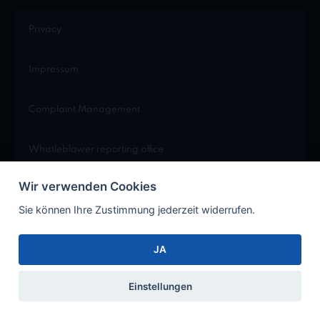
Privacy
Impressum
Complaint Management
Whistleblower reporting office
Wir verwenden Cookies
Cookie Einstellungen
Sie können Ihre Zustimmung jederzeit widerrufen.
JA
Facebook
Instagram
Xing
LinkedIn
Einstellungen