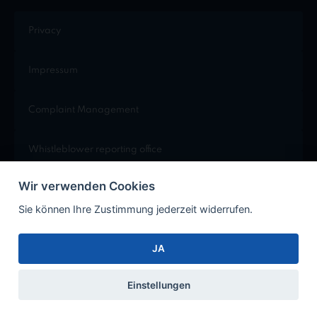
Privacy
Impressum
Complaint Management
Whistleblower reporting office
Wir verwenden Cookies
Cookie Einstellungen
Sie können Ihre Zustimmung jederzeit widerrufen.
JA
Facebook
Instagram
Xing
LinkedIn
Einstellungen