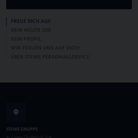
FREUE DICH AUF
DEIN NEUER JOB
DEIN PROFIL
WIR FREUEN UNS AUF DICH!
ÜBER STEWE PERSONALSERVICE
STEWE GRUPPE
Auf dem Großstück 2-4