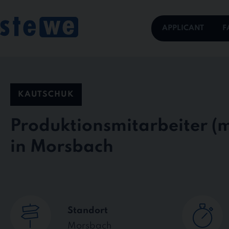
Skip
to
content
APPLICANT
F
KAUTSCHUK
Produktionsmitarbeiter
in Morsbach
Standort
Morsbach