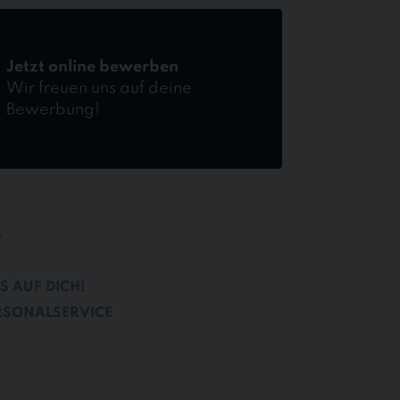
Jetzt online bewerben
Wir freuen uns auf deine
Bewerbung!
B
S AUF DICH!
RSONALSERVICE