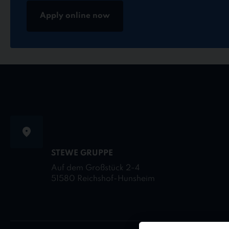
Apply online now
STEWE GRUPPE
Auf dem Großstück 2-4
51580 Reichshof-Hunsheim