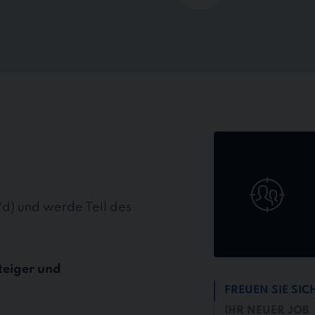
Jetzt
online
bewerben
/d) und werde Teil des
teiger und
FREUEN SIE SIC
IHR NEUER JOB