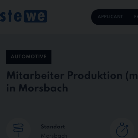
Skip
to
content
APPLICANT
F
AUTOMOTIVE
Mitarbeiter Produktion
in Morsbach
Standort
Morsbach