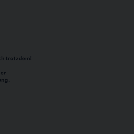
ich trotzdem!
der
ung.