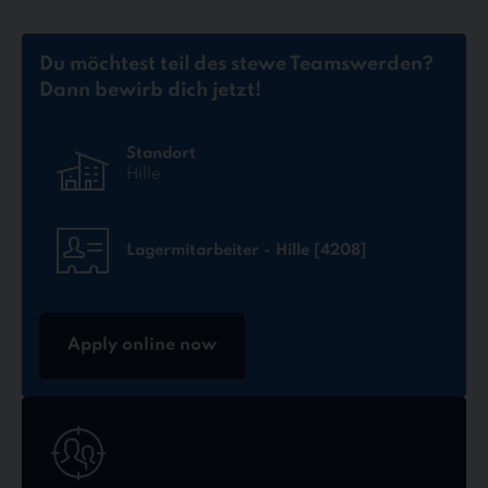
Du möchtest teil des stewe Teams
werden?
Dann bewirb dich jetzt!
Standort
Hille
Lagermitarbeiter - Hille [4208]
Apply online now
Jetzt
online
bewerben