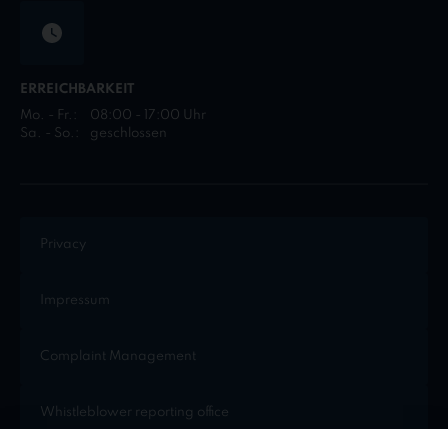
ERREICHBARKEIT
Mo. - Fr.:
08:00 - 17:00 Uhr
Sa. - So.:
geschlossen
Privacy
Impressum
Complaint Management
Whistleblower reporting office