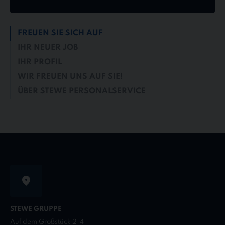
FREUEN SIE SICH AUF
IHR NEUER JOB
IHR PROFIL
WIR FREUEN UNS AUF SIE!
ÜBER STEWE PERSONALSERVICE
STEWE GRUPPE
Auf dem Großstück 2-4