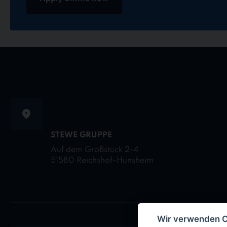
STEWE GRUPPE
Auf dem Großstück 2-4
51580 Reichshof-Hunsheim
Wir verwenden 