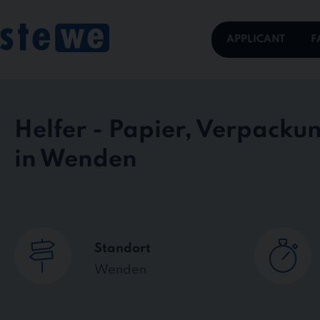
Skip
to
content
APPLICANT
F
Helfer - Papier, Verpacku
in Wenden
Standort
Wenden