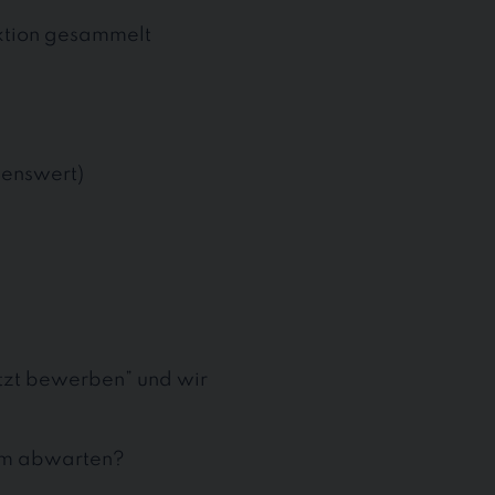
uktion gesammelt
henswert)
etzt bewerben” und wir
aum abwarten?