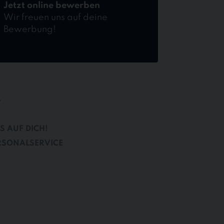
Jetzt online bewerben
Wir freuen uns auf deine
Bewerbung!
B
S AUF DICH!
RSONALSERVICE