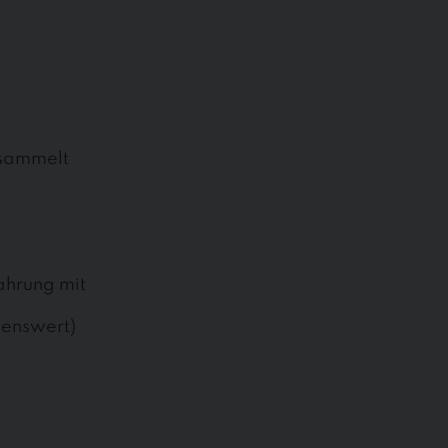
esammelt
ahrung mit
henswert)