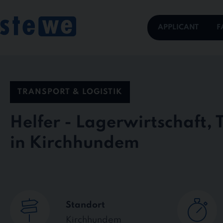
Skip
to
content
APPLICANT
F
TRANSPORT & LOGISTIK
Helfer - Lagerwirtschaft,
in Kirchhundem
Standort
Kirchhundem