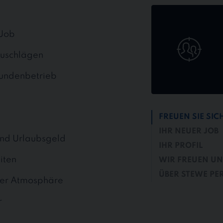
Jetzt
online
bewerben
 Job
zuschlägen
Kundenbetrieb
FREUEN SIE SIC
IHR NEUER JOB
und Urlaubsgeld
IHR PROFIL
iten
WIR FREUEN UNS
ÜBER STEWE PE
ärer Atmosphäre
r