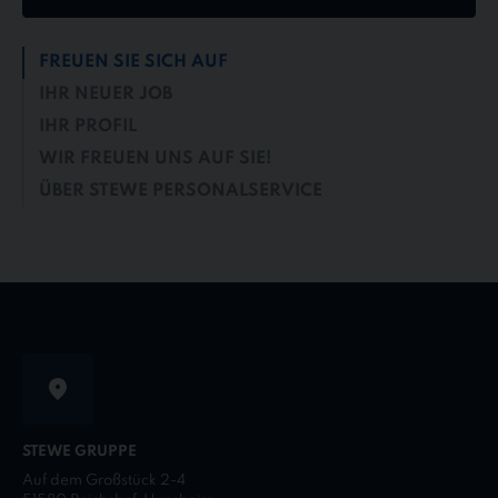
FREUEN SIE SICH AUF
IHR NEUER JOB
IHR PROFIL
WIR FREUEN UNS AUF SIE!
ÜBER STEWE PERSONALSERVICE
STEWE GRUPPE
Auf dem Großstück 2-4