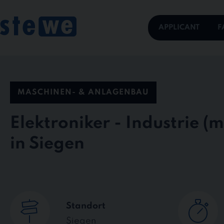
Skip
to
content
APPLICANT
F
MASCHINEN- & ANLAGENBAU
Elektroniker - Industrie
in Siegen
Standort
Siegen