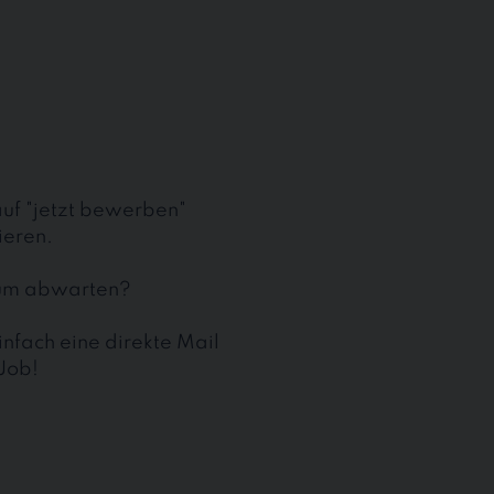
auf "jetzt bewerben"
ieren.
kaum abwarten?
nfach eine direkte Mail
 Job!