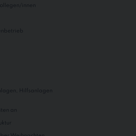
ollegen/innen
enbetrieb
lagen, Hilfsanlagen
iten an
uktur
über Weihnachten