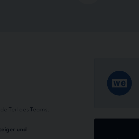
rde Teil des Teams.
Jetzt
online
teiger und
bewerben