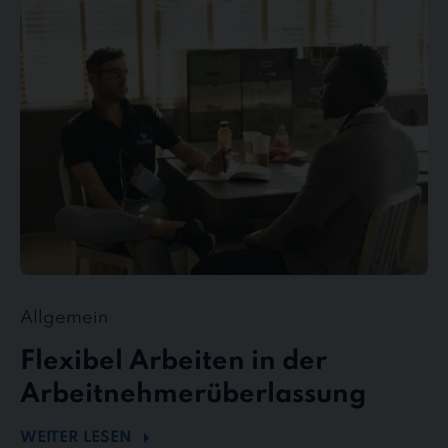
Arbeiten
in
der
Arbeitnehmerüberlassung
Allgemein
Flexibel Arbeiten in der
Arbeitnehmerüberlassung
WEITER LESEN