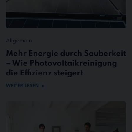
Allgemein
Mehr Energie durch Sauberkeit
– Wie Photovoltaikreinigung
die Effizienz steigert
WEITER LESEN
stewe
Personalservice
als
Top-
Arbeitgeber