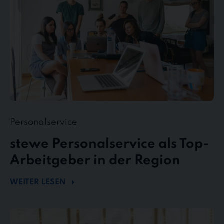
in
der
Region
Personalservice
stewe Personalservice als Top-
Arbeitgeber in der Region
WEITER LESEN
Flexibel