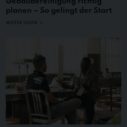
Gebäudereinigung richtig
planen – So gelingt der Start
WEITER LESEN
Mängel
und
Reklamationen
in
der
Gebäudereinigung
–
So
behalten
Sie
den
Überblick