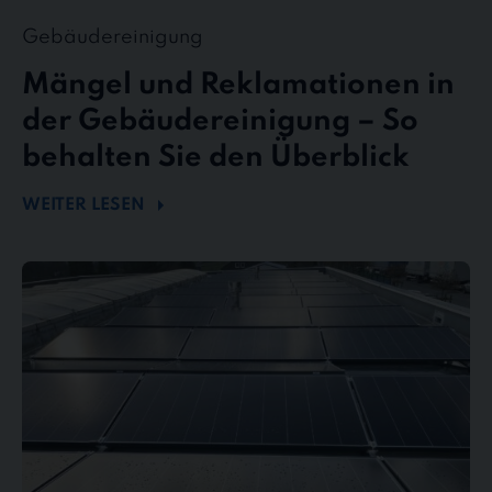
Gebäudereinigung
Mängel und Reklamationen in
der Gebäudereinigung – So
behalten Sie den Überblick
WEITER LESEN
Mehr
Energie
durch
Sauberkeit
–
Wie
Photovoltaikreinigung
die
Effizienz
steigert