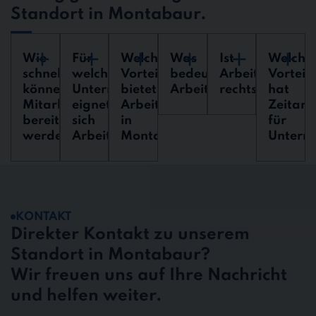
Standort in Montabaur.
Wie
Für
Welche
Was
Ist
Welche
schnell
welche
Vorteile
bedeutet
Arbeitnehmerü
Vorteil
können
Unternehmen
bietet
Arbeitnehmerüberlass
rechtssicher?
hat
Mitarbeiter
eignet
Arbeitnehmerüberlassung
Zeitarb
bereitgestellt
sich
in
für
werden?
Arbeitnehmerüberlassung?
Montabaur?
Untern
KONTAKT
Direkter Kontakt zu unserem
Standort in Montabaur?
Wir freuen uns auf Ihre Nachricht
und helfen weiter.