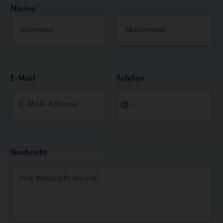
Name
*
Vorname
Nachname
E-Mail
*
Telefon
N
O
C
O
U
Nachricht
*
N
T
R
Y
S
E