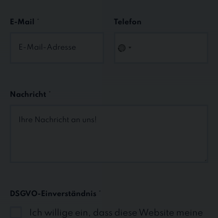
E-Mail
*
Telefon
N
O
C
O
U
Nachricht
*
N
T
R
Y
S
E
L
E
C
DSGVO-Einverständnis
*
T
E
Ich willige ein, dass diese Website meine