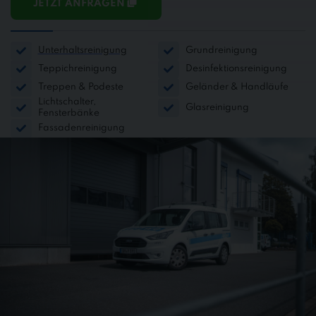
JETZT ANFRAGEN
Unterhaltsreinigung
Grundreinigung
Teppichreinigung
Desinfektionsreinigung
Treppen & Podeste
Geländer & Handläufe
Lichtschalter,
Glasreinigung
Fensterbänke
Fassadenreinigung