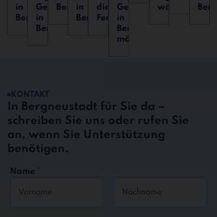
in
Gebäudereinigung
Bergneustadt?
in
die
Gebäudereinigung
wählen?
Berg
Bergneustadt?
in
Bergneustadt?
Fensterreinigung?
in
Bergneustadt?
Bergneustadt
möglich?
KONTAKT
In Bergneustadt für Sie da –
schreiben Sie uns oder rufen Sie
an, wenn Sie Unterstützung
benötigen.
Name
*
Vorname
Nachname