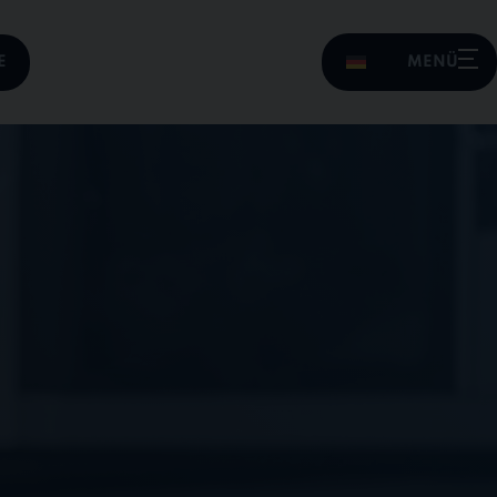
E
MENÜ