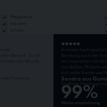
Pflegeheime
Industrie
Schulen
in der
In einem hoch speziali
ichen Bereich. Durch
Beratung auch der Ein
ion unter der Woche
wir zusammen mit der
von Böden, Möbeln und 
sich jeder Kunde und M
n der Produktion.
Sandra aus Gum
Großbank Oberbergischer
99%
Weiterempfehlung