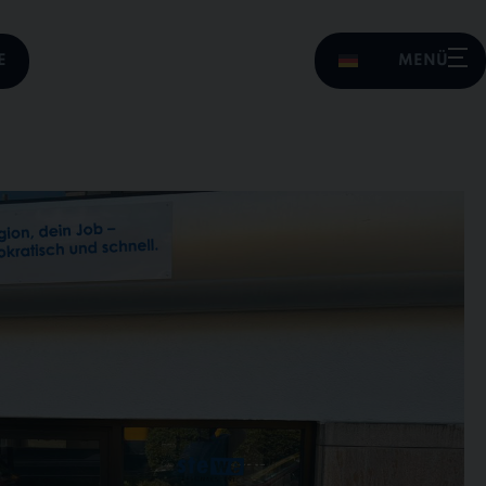
E
MENÜ