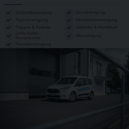
Unterhaltsreinigung
Grundreinigung
Teppichreinigung
Desinfektionsreinigung
Treppen & Podeste
Geländer & Handläufe
Lichtschalter,
Glasreinigung
Fensterbänke
Fassadenreinigung