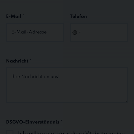
E-Mail
*
Telefon
N
O
C
O
U
Nachricht
*
N
T
R
Y
S
E
L
E
C
DSGVO-Einverständnis
*
T
E
Ich willige ein, dass diese Website meine