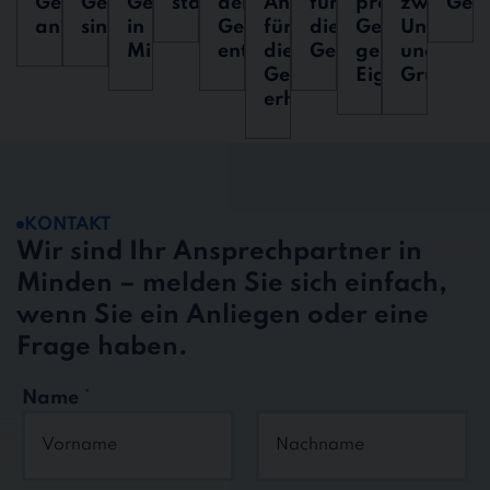
Gebäudereinigung
Gebäudereinigung
Gebäudereinigung
starten?
der
Angebot
für
professionelle
zwischen
Geb
an?
sinnvoll?
in
Gebäudereinigung
für
die
Gebäuderein
Unterhal
Minden?
enthalten?
die
Gebäudereinigun
gegenüber
und
Gebäudereinigung
Eigenleistung
Grundrei
erhalten?
KONTAKT
Wir sind Ihr Ansprechpartner in
Minden – melden Sie sich einfach,
wenn Sie ein Anliegen oder eine
Frage haben.
Name
*
Vorname
Nachname