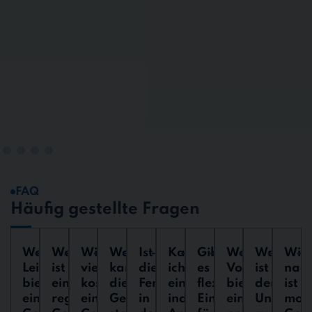
FAQ
Häufig gestellte Fragen
Welche
Weshalb
Wie
Wann
Ist
Kann
Gibt
Welche
Was
Wie
Leistungen
ist
viel
kann
die
ich
es
Vorteile
ist
nach
bietet
eine
kostet
die
Fensterreinigung
ein
flexible
bietet
der
ist
eine
regelmäßige
eine
Gebäudereinigung
in
individuelles
Einsatzzeiten
eine
Untersch
mod