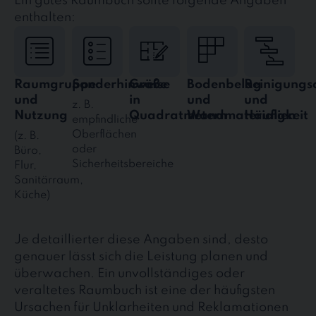
Ein gutes Raumbuch sollte folgende Angaben
enthalten:
Raumgruppe
Sonderhinweise
Größe
Bodenbelag
Reinigungs
und
in
und
und
z. B.
Nutzung
Quadratmetern
Wandmaterialien
Häufigkeit
empfindliche
Oberflächen
(z. B.
oder
Büro,
Sicherheitsbereiche
Flur,
Sanitärraum,
Küche)
Je detaillierter diese Angaben sind, desto
genauer lässt sich die Leistung planen und
überwachen. Ein unvollständiges oder
veraltetes Raumbuch ist eine der häufigsten
Ursachen für Unklarheiten und Reklamationen