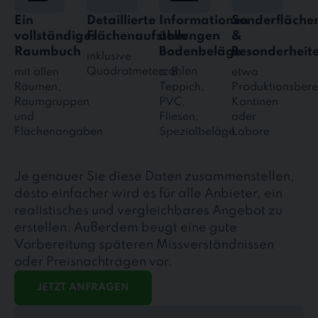
Ein
Detaillierte
Informationen
Sonderfläche
vollständiges
Flächenaufstellungen
über
&
Raumbuch
Bodenbeläge
Besonderheit
inklusive
Quadratmeterzahlen
mit allen
z. B.
etwa
Räumen,
Teppich,
Produktionsbere
Raumgruppen
PVC,
Kantinen
und
Fliesen,
oder
Flächenangaben
Spezialbeläge
Labore
Je genauer Sie diese Daten zusammenstellen,
desto einfacher wird es für alle Anbieter, ein
realistisches und vergleichbares Angebot zu
erstellen. Außerdem beugt eine gute
Vorbereitung späteren Missverständnissen
oder Preisnachträgen vor.
JETZT ANFRAGEN