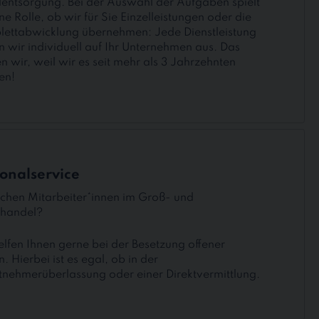
lentsorgung. Bei der Auswahl der Aufgaben spielt
ne Rolle, ob wir für Sie Einzelleistungen oder die
ettabwicklung übernehmen: Jede Dienstleistung
en wir individuell auf Ihr Unternehmen aus. Das
n wir, weil wir es seit mehr als 3 Jahrzehnten
en!
onalservice
uchen Mitarbeiter*innen im Groß- und
lhandel?
elfen Ihnen gerne bei der Besetzung offener
n. Hierbei ist es egal, ob in der
tnehmerüberlassung oder einer Direktvermittlung.