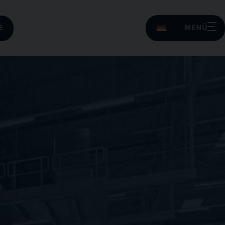
E
MENÜ