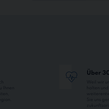
Über 30
ch
Weil wir u
u Ihnen
halten und
iten,
weiterentw
egion.
Sie uns g
zukunftsor