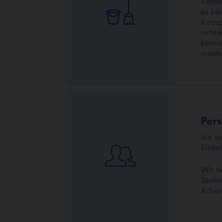
Abfal
es kei
Kompl
richt
könne
mach
Personalservice
Pers
Sie s
Einze
Wir h
Stelle
Arbei