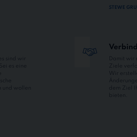
STEWE GRU
Verbind
es sind wir
Damit wir
Sei es eine
Ziele verf
e
Wir erstel
ische
Änderungen
n und wollen
dem Ziel I
bieten.