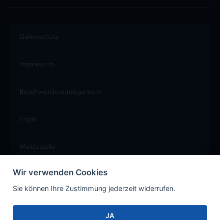
Datenschutz
Impressum
Beschwerdemanagement
Login
Meldestelle
Wir verwenden Cookies
Cookie Einstellungen
Sie können Ihre Zustimmung jederzeit widerrufen.
JA