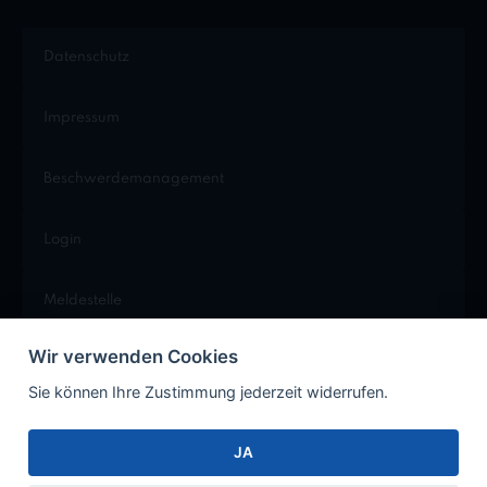
Datenschutz
Impressum
Beschwerdemanagement
Login
Meldestelle
Wir verwenden Cookies
Cookie Einstellungen
Sie können Ihre Zustimmung jederzeit widerrufen.
JA
Facebook
Instagram
Xing
LinkedIn