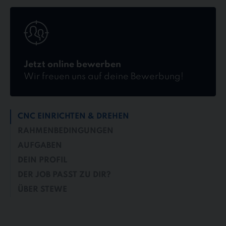
Jetzt
online
bewerben
Jetzt online bewerben
Wir freuen uns auf deine Bewerbung!
CNC EINRICHTEN & DREHEN
RAHMENBEDINGUNGEN
AUFGABEN
DEIN PROFIL
DER JOB PASST ZU DIR?
ÜBER STEWE