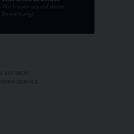
Wir freuen uns auf deine
Bewerbung!
B
S AUF DICH!
RSONALSERVICE