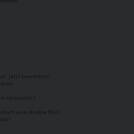
hweißen
auf "jetzt bewerben"
ieren.
kaum abwarten?
nfach eine direkte Mail
 Job!