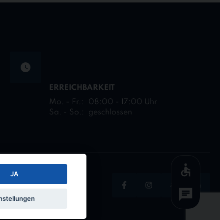
ERREICHBARKEIT
Mo. - Fr.:
08:00 - 17:00 Uhr
Sa. - So.:
geschlossen
JA
Facebook
Instagram
Xing
Linked
nstellungen