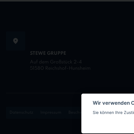
STEWE GRUPPE
Auf dem Großstück 2-4
51580 Reichshof-Hunsheim
Wir verwenden 
Sie können Ihre Zust
Datenschutz
Impressum
Beschwerdemanagement
Logi