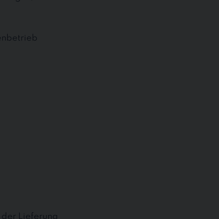
enbetrieb
t der Lieferung