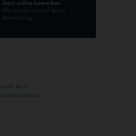
Jetzt online bewerben
Wir freuen uns auf deine
Bewerbung!
B
S AUF DICH!
RSONALSERVICE