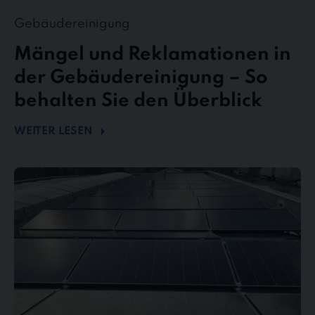
Gebäudereinigung
Mängel und Reklamationen in
der Gebäudereinigung – So
behalten Sie den Überblick
WEITER LESEN
Mehr
Energie
durch
Sauberkeit
–
Wie
Photovoltaikreinigung
die
Effizienz
steigert