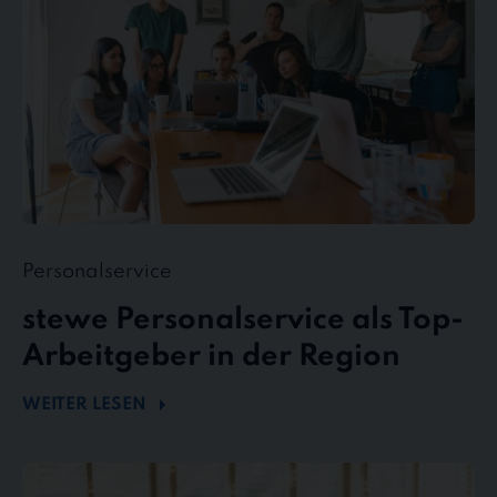
in
der
Region
Personalservice
stewe Personalservice als Top-
Arbeitgeber in der Region
WEITER LESEN
Flexibel