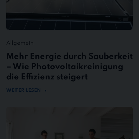
Allgemein
Mehr Energie durch Sauberkeit
– Wie Photovoltaikreinigung
die Effizienz steigert
WEITER LESEN
stewe
Personalservice
als
Top-
Arbeitgeber