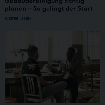
Gebäudereinigung richtig
planen – So gelingt der Start
WEITER LESEN
Mängel
und
Reklamationen
in
der
Gebäudereinigung
–
So
behalten
Sie
den
Überblick