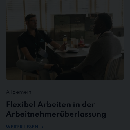
Arbeiten
in
der
Arbeitnehmerüberlassung
Allgemein
Flexibel Arbeiten in der
Arbeitnehmerüberlassung
WEITER LESEN