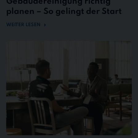
Gebäudereinigung richtig
planen – So gelingt der Start
WEITER LESEN
Mängel
und
Reklamationen
in
der
Gebäudereinigung
–
So
behalten
Sie
den
Überblick