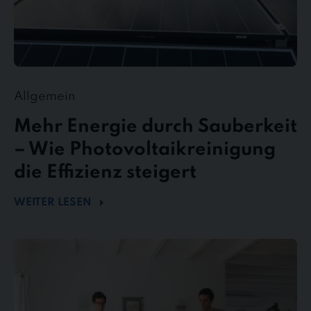
Allgemein
Mehr Energie durch Sauberkeit
– Wie Photovoltaikreinigung
die Effizienz steigert
WEITER LESEN
stewe
Personalservice
als
Top-
Arbeitgeber