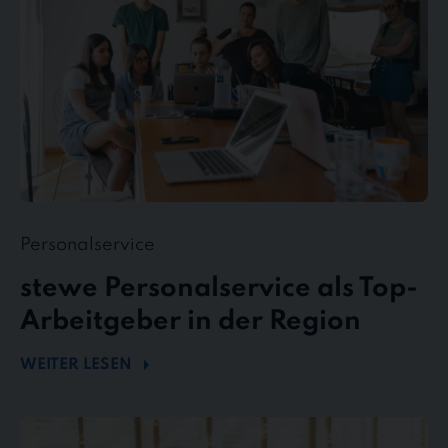
in
der
Region
Personalservice
stewe Personalservice als Top-
Arbeitgeber in der Region
WEITER LESEN
Flexibel