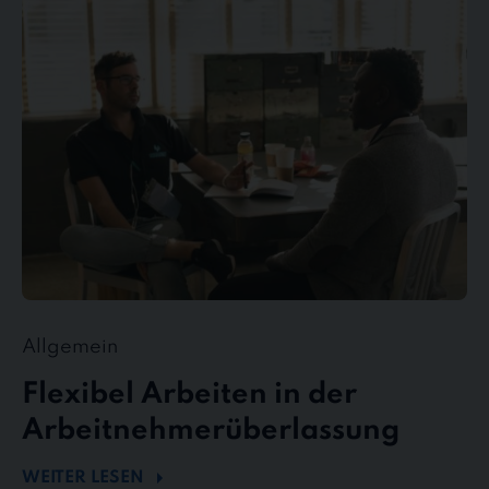
Arbeiten
in
der
Arbeitnehmerüberlassung
Allgemein
Flexibel Arbeiten in der
Arbeitnehmerüberlassung
WEITER LESEN