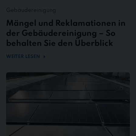
Gebäudereinigung
Mängel und Reklamationen in
der Gebäudereinigung – So
behalten Sie den Überblick
WEITER LESEN
Mehr
Energie
durch
Sauberkeit
–
Wie
Photovoltaikreinigung
die
Effizienz
steigert