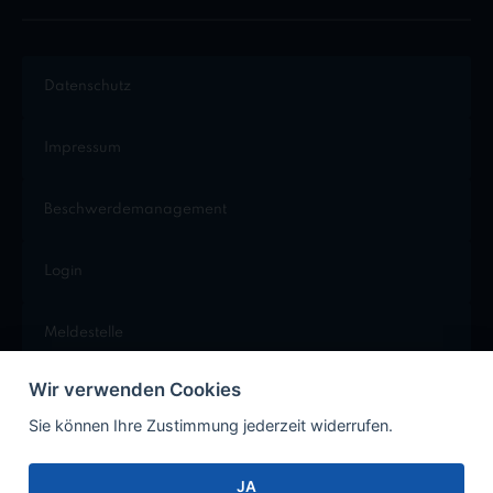
Datenschutz
Impressum
Beschwerdemanagement
Login
Meldestelle
Wir verwenden Cookies
Cookie Einstellungen
Sie können Ihre Zustimmung jederzeit widerrufen.
JA