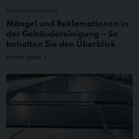
Gebäudereinigung
Mängel und Reklamationen in
der Gebäudereinigung – So
behalten Sie den Überblick
WEITER LESEN
Mehr
Energie
durch
Sauberkeit
–
Wie
Photovoltaikreinigung
die
Effizienz
steigert