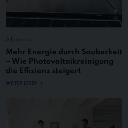
Allgemein
Mehr Energie durch Sauberkeit
– Wie Photovoltaikreinigung
die Effizienz steigert
WEITER LESEN
stewe
Personalservice
als
Top-
Arbeitgeber