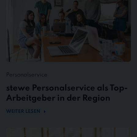
in
der
Region
Personalservice
stewe Personalservice als Top-
Arbeitgeber in der Region
WEITER LESEN
Flexibel