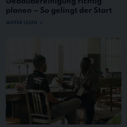
Gebäudereinigung richtig
planen – So gelingt der Start
WEITER LESEN
Mängel
und
Reklamationen
in
der
Gebäudereinigung
–
So
behalten
Sie
den
Überblick