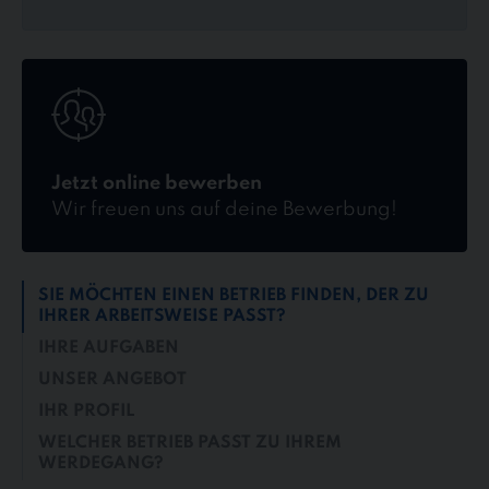
Jetzt
online
bewerben
Jetzt online bewerben
Wir freuen uns auf deine Bewerbung!
SIE MÖCHTEN EINEN BETRIEB FINDEN, DER ZU
IHRER ARBEITSWEISE PASST?
IHRE AUFGABEN
UNSER ANGEBOT
IHR PROFIL
WELCHER BETRIEB PASST ZU IHREM
WERDEGANG?