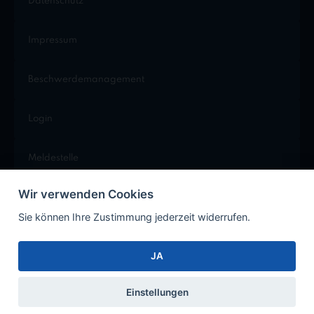
Datenschutz
Impressum
Beschwerdemanagement
Login
Meldestelle
Wir verwenden Cookies
Cookie Einstellungen
Sie können Ihre Zustimmung jederzeit widerrufen.
JA
Facebook
Instagram
Xing
LinkedIn
Einstellungen