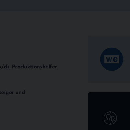
/d), Produktionshelfer
teiger und
Jetzt
online
bewerben