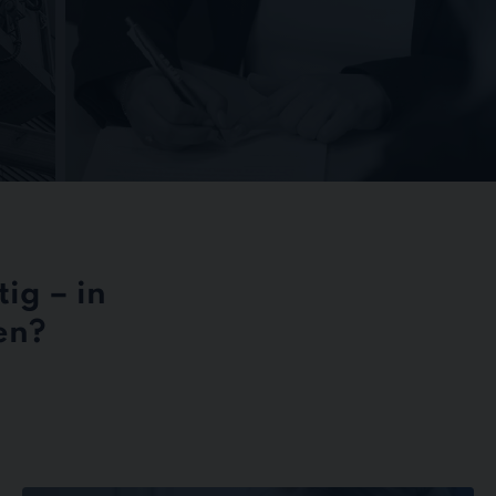
ig – in
en?