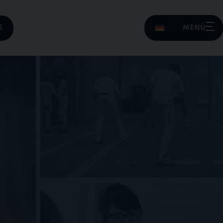
E
MENÜ