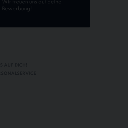
Wir freuen uns auf deine
Bewerbung!
B
S AUF DICH!
RSONALSERVICE