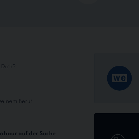
r Dich?
Deinem Beruf
Jetzt
online
bewerben
ntabaur auf der Suche