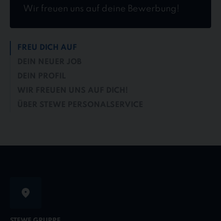
Wir freuen uns auf deine Bewerbung!
FREU DICH AUF
DEIN NEUER JOB
DEIN PROFIL
WIR FREUEN UNS AUF DICH!
ÜBER STEWE PERSONALSERVICE
STEWE GRUPPE