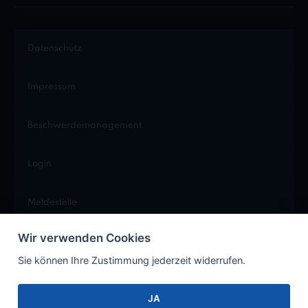
Datenschutz
Impressum
Beschwerdemanagement
Login
Meldestelle
Wir verwenden Cookies
Cookie Einstellungen
Sie können Ihre Zustimmung jederzeit widerrufen.
JA