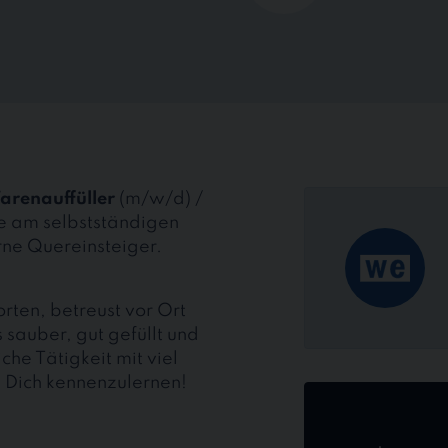
arenauffüller
(m/w/d) /
de am selbstständigen
rne Quereinsteiger.
ten, betreust vor Ort
 sauber, gut gefüllt und
he Tätigkeit mit viel
, Dich kennenzulernen!
Jetzt
online
bewerben