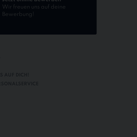
Wir freuen uns auf deine
Bewerbung!
B
S AUF DICH!
RSONALSERVICE