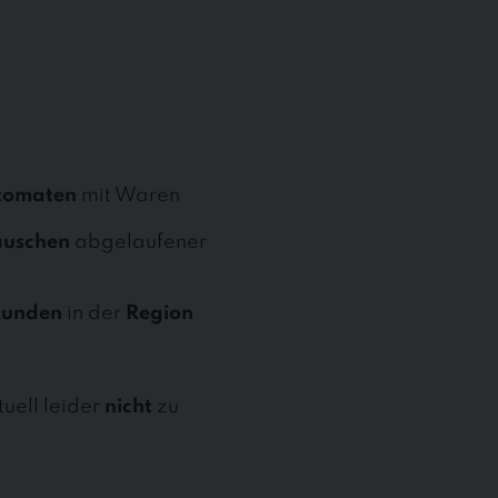
tomaten
mit Waren
auschen
abgelaufener
unden
in der
Region
tuell leider
nicht
zu