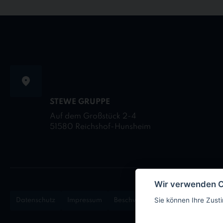
STEWE GRUPPE
Auf dem Großstück 2-4
51580 Reichshof-Hunsheim
Wir verwenden 
Sie können Ihre Zust
Datenschutz
Impressum
Beschwerdemanagement
Logi