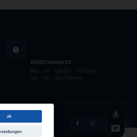
ERREICHBARKEIT
Mo. - Fr.:
08:00 - 17:00 Uhr
Sa. - So.:
geschlossen
JA
Facebook
Instagram
Xing
Linked
nstellungen