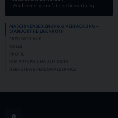
Wir freuen uns auf deine Bewerbung!
MASCHINENBEDIENUNG & VERPACKUNG –
STANDORT HEILIGENROTH
FREU DICH AUF
ROLLE
PROFIL
WIR FREUEN UNS AUF DICH!
ÜBER STEWE PERSONALSERVICE