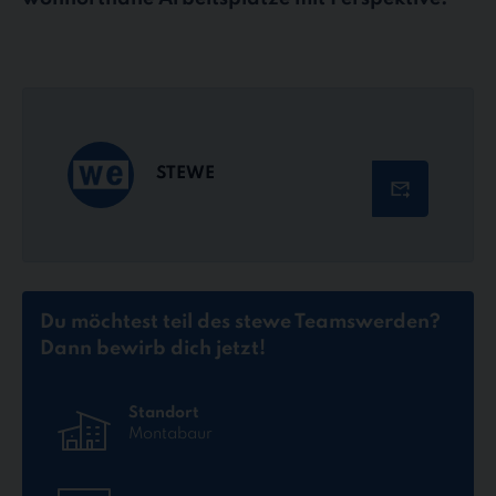
STEWE
Du möchtest teil des stewe Teams
werden?
Dann bewirb dich jetzt!
Standort
Montabaur