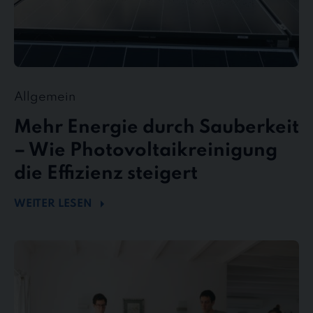
Allgemein
Mehr Energie durch Sauberkeit
– Wie Photovoltaikreinigung
die Effizienz steigert
WEITER LESEN
stewe
Personalservice
als
Top-
Arbeitgeber