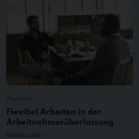
Arbeiten
in
der
Arbeitnehmerüberlassung
Allgemein
Flexibel Arbeiten in der
Arbeitnehmerüberlassung
WEITER LESEN