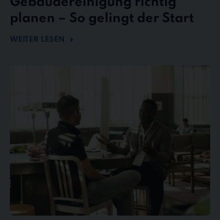
Gebäudereinigung richtig
planen – So gelingt der Start
WEITER LESEN
Mängel
und
Reklamationen
in
der
Gebäudereinigung
–
So
behalten
Sie
den
Überblick