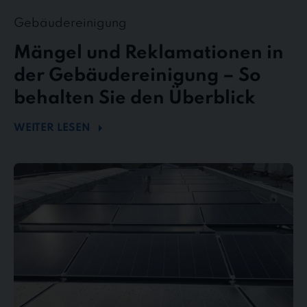
Gebäudereinigung
Mängel und Reklamationen in
der Gebäudereinigung – So
behalten Sie den Überblick
WEITER LESEN
Mehr
Energie
durch
Sauberkeit
–
Wie
Photovoltaikreinigung
die
Effizienz
steigert