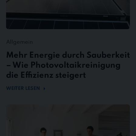
Allgemein
Mehr Energie durch Sauberkeit
– Wie Photovoltaikreinigung
die Effizienz steigert
WEITER LESEN
stewe
Personalservice
als
Top-
Arbeitgeber