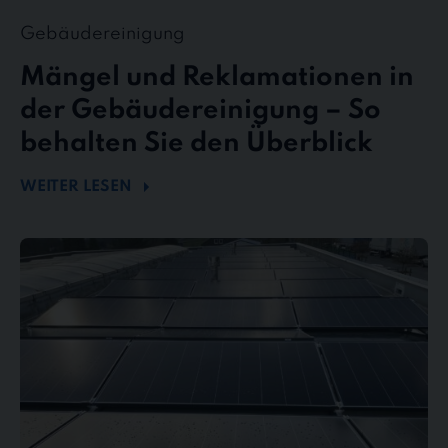
Gebäudereinigung
Mängel und Reklamationen in
der Gebäudereinigung – So
behalten Sie den Überblick
WEITER LESEN
Mehr
Energie
durch
Sauberkeit
–
Wie
Photovoltaikreinigung
die
Effizienz
steigert