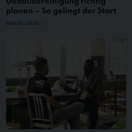
Gebäudereinigung richtig
planen – So gelingt der Start
WEITER LESEN
Mängel
und
Reklamationen
in
der
Gebäudereinigung
–
So
behalten
Sie
den
Überblick