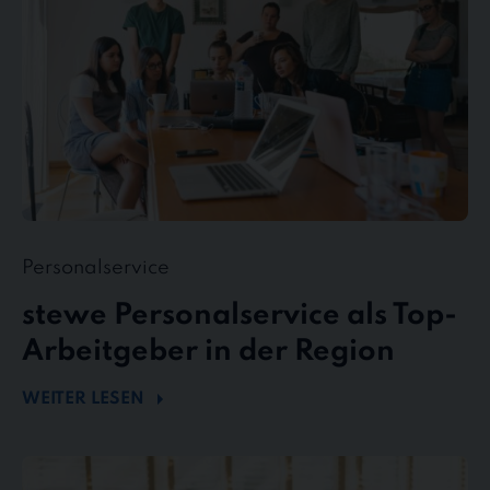
in
der
Region
Personalservice
stewe Personalservice als Top-
Arbeitgeber in der Region
WEITER LESEN
Flexibel