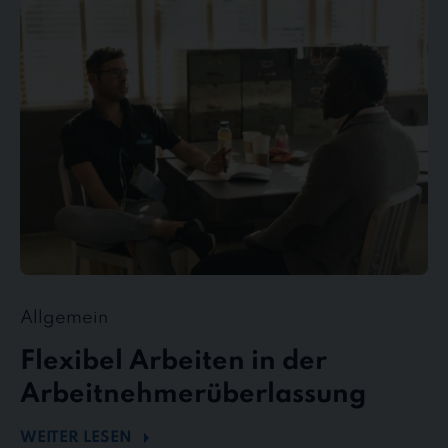
Arbeiten
in
der
Arbeitnehmerüberlassung
Allgemein
Flexibel Arbeiten in der
Arbeitnehmerüberlassung
WEITER LESEN