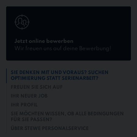
Jetzt
online
bewerben
Jetzt online bewerben
Wir freuen uns auf deine Bewerbung!
SIE DENKEN MIT UND VORAUS? SUCHEN
OPTIMIERUNG STATT SERIENARBEIT?
FREUEN SIE SICH AUF
IHR NEUER JOB
IHR PROFIL
SIE MÖCHTEN WISSEN, OB ALLE BEDINGUNGEN
FÜR SIE PASSEN?
ÜBER STEWE PERSONALSERVICE