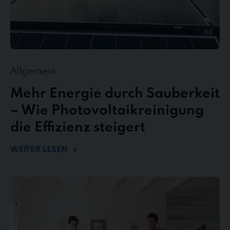
Allgemein
Mehr Energie durch Sauberkeit
– Wie Photovoltaikreinigung
die Effizienz steigert
WEITER LESEN
stewe
Personalservice
als
Top-
Arbeitgeber