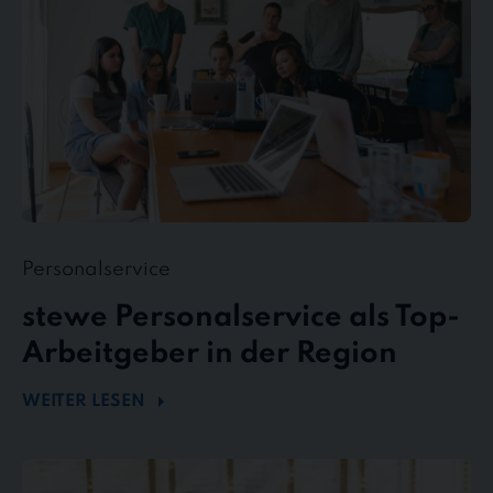
in
der
Region
Personalservice
stewe Personalservice als Top-
Arbeitgeber in der Region
WEITER LESEN
Flexibel