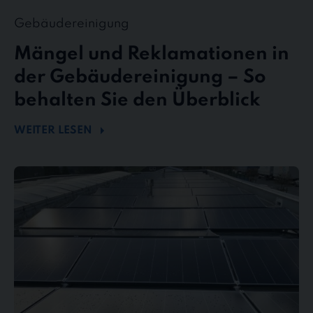
Gebäudereinigung
Mängel und Reklamationen in
der Gebäudereinigung – So
behalten Sie den Überblick
WEITER LESEN
Mehr
Energie
durch
Sauberkeit
–
Wie
Photovoltaikreinigung
die
Effizienz
steigert