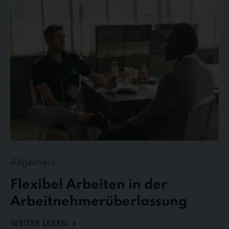
Arbeiten
in
der
Arbeitnehmerüberlassung
Allgemein
Flexibel Arbeiten in der
Arbeitnehmerüberlassung
WEITER LESEN