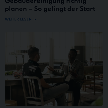
Gebäudereinigung richtig
planen – So gelingt der Start
WEITER LESEN
Mängel
und
Reklamationen
in
der
Gebäudereinigung
–
So
behalten
Sie
den
Überblick