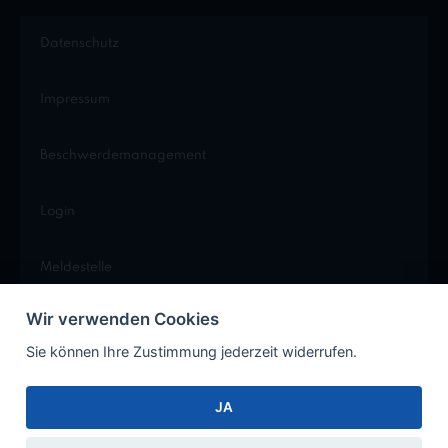
Datenschutz
Impressum
Beschwerdemanagement
Login
Meldestelle
Wir verwenden Cookies
Cookie Einstellungen
Sie können Ihre Zustimmung jederzeit widerrufen.
JA
Facebook
Instagram
Xing
LinkedIn