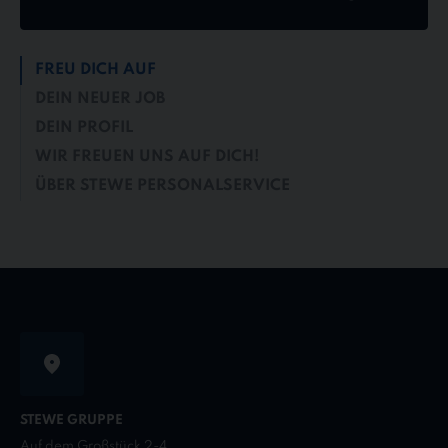
FREU DICH AUF
DEIN NEUER JOB
DEIN PROFIL
WIR FREUEN UNS AUF DICH!
ÜBER STEWE PERSONALSERVICE
STEWE GRUPPE
Auf dem Großstück 2-4