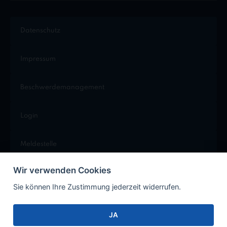
Datenschutz
Impressum
Beschwerdemanagement
Login
Meldestelle
Wir verwenden Cookies
Cookie Einstellungen
Sie können Ihre Zustimmung jederzeit widerrufen.
JA
Facebook
Instagram
Xing
LinkedIn