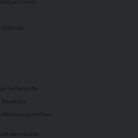
ollegen/innen
enbetrieb
ige Fehlersuche
 Bauteilen
on Werkzeugwechsel
nach dem ersten