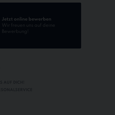
Jetzt online bewerben
Wir freuen uns auf deine
Bewerbung!
B
S AUF DICH!
RSONALSERVICE