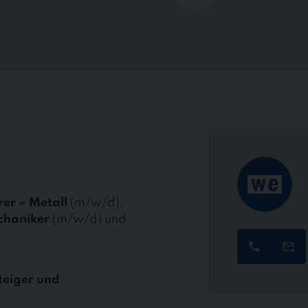
er – Metall
(m/w/d),
chaniker
(m/w/d) und
teiger und