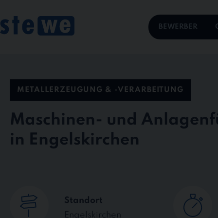
Skip
to
content
BEWERBER
METALLERZEUGUNG & -VERARBEITUNG
Maschinen- und Anlagenfü
in Engelskirchen
Standort
Engelskirchen