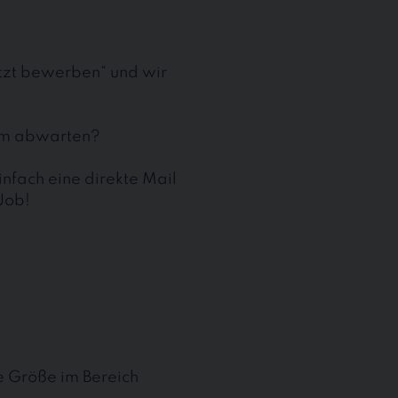
etzt bewerben“ und wir
aum abwarten?
nfach eine direkte Mail
Job!
te Größe im Bereich