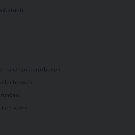
enbetrieb
er- und Lackierarbeiten
Außenbereich
gründen
eiten sowie