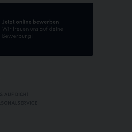
Jetzt online bewerben
Wir freuen uns auf deine
Bewerbung!
F
B
S AUF DICH!
RSONALSERVICE