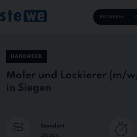
Skip
to
content
BEWERBER
HANDWERK
Maler und Lackierer
in Siegen
Standort
Siegen