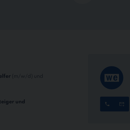
elfer
(m/w/d) und
teiger und