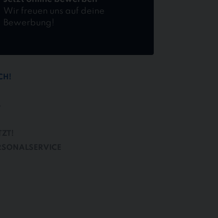
Wir freuen uns auf deine
Bewerbung!
CH!
B
TZT!
RSONALSERVICE