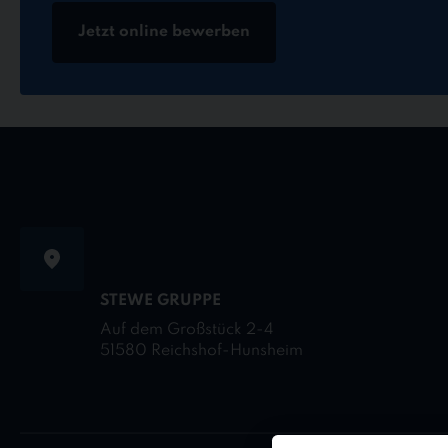
Jetzt online bewerben
STEWE GRUPPE
Auf dem Großstück 2-4
51580 Reichshof-Hunsheim