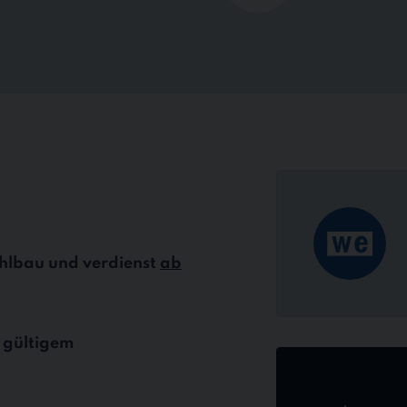
ahlbau und verdienst
ab
 gültigem
Jetzt
online
bewerben