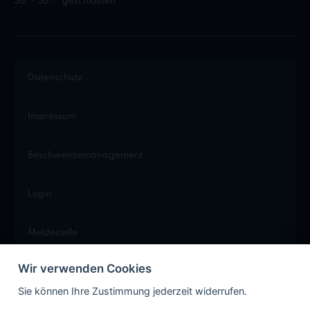
Sa. - So.:
geschlossen
Datenschutz
Impressum
Beschwerdemanagement
Login
Meldestelle
Wir verwenden Cookies
Cookie Einstellungen
Sie können Ihre Zustimmung jederzeit widerrufen.