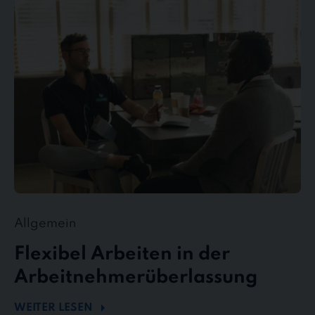
Arbeiten
in
der
Arbeitnehmerüberlassung
Allgemein
Flexibel Arbeiten in der
Arbeitnehmerüberlassung
WEITER LESEN