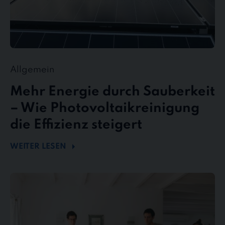
Allgemein
Mehr Energie durch Sauberkeit
– Wie Photovoltaikreinigung
die Effizienz steigert
WEITER LESEN
stewe
Personalservice
als
Top-
Arbeitgeber