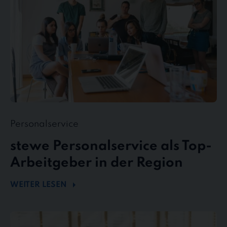
in
der
Region
Personalservice
stewe Personalservice als Top-
Arbeitgeber in der Region
WEITER LESEN
Flexibel