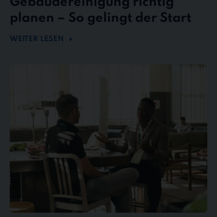
Gebäudereinigung richtig
planen – So gelingt der Start
WEITER LESEN
Mängel
und
Reklamationen
in
der
Gebäudereinigung
–
So
behalten
Sie
den
Überblick