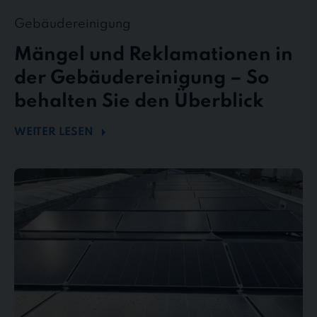
Gebäudereinigung
Mängel und Reklamationen in
der Gebäudereinigung – So
behalten Sie den Überblick
WEITER LESEN
Mehr
Energie
durch
Sauberkeit
–
Wie
Photovoltaikreinigung
die
Effizienz
steigert